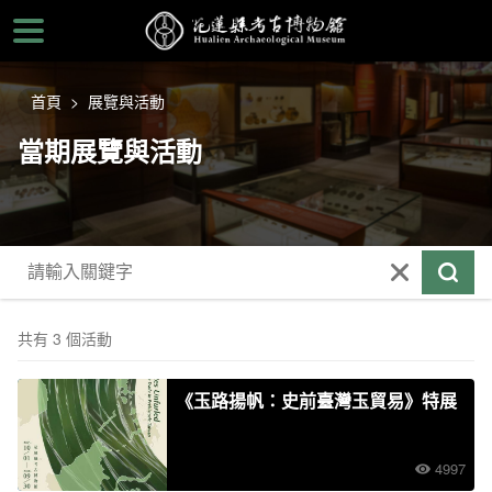
跳
到
主
要
首頁
展覽與活動
內
容
當期展覽與活動
區
塊
共有 3 個活動
《玉路揚帆：史前臺灣玉貿易》特展
4997