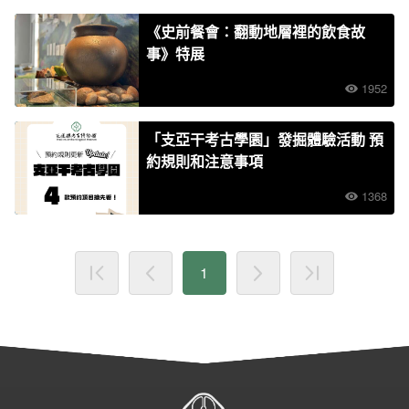
《史前餐會：翻動地層裡的飲食故
事》特展
1952
「支亞干考古學園」發掘體驗活動 預
約規則和注意事項
1368
1